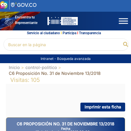
Ir
al
contenido
Encuentra tu
Representante
Servicio al ciudadano
l
Participa
l
Transparencia
Buscar
Bu
por:
Intranet
-
Búsqueda avanzada
Inicio
control-politico
C6 Proposición No. 31 de Noviembre 13/2018
Visitas: 105
Imprimir esta ficha
C6 PROPOSICIÓN NO. 31 DE NOVIEMBRE 13/2018
Fecha