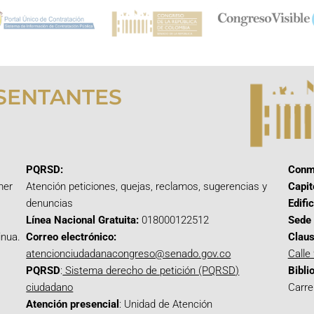
SENTANTES
PQRSD:
Conm
mer
Atención peticiones, quejas, reclamos, sugerencias y
Capit
denuncias
Edifi
Línea Nacional Gratuita:
018000122512
Sede 
inua.
Correo electrónico:
Claus
atencionciudadanacongreso@senado.gov.co
Calle
PQRSD
:
Sistema derecho de petición (PQRSD)
Bibli
ciudadano
Carre
Atención presencial
: Unidad de Atención