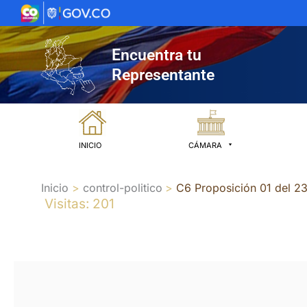
Ir
al
contenido
Encuentra tu
Representante
INICIO
CÁMARA
Inicio
control-politico
C6 Proposición 01 del 23
Visitas: 201