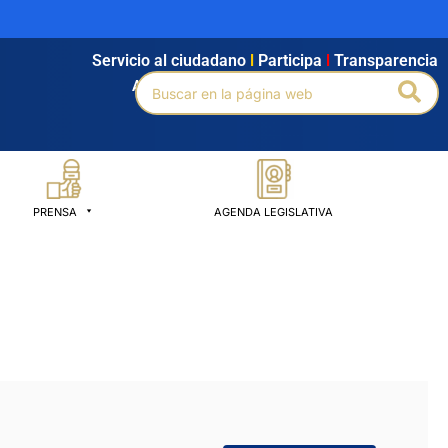
Servicio al ciudadano
l
Participa
l
Transparencia
Buscar
Bus
Agendamiento
l
Intranet
l
Búsqueda avanzada
por:
PRENSA
AGENDA LEGISLATIVA