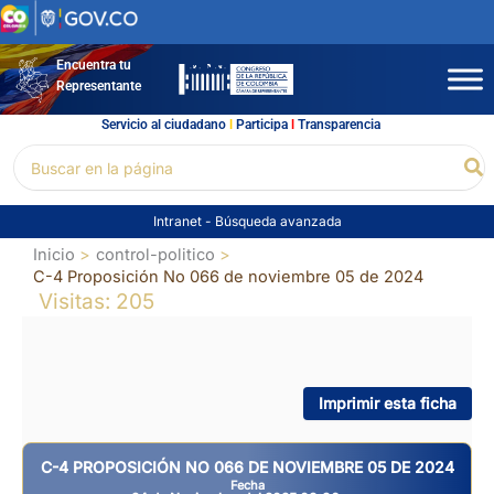
Ir
al
contenido
Encuentra tu
Representante
Servicio al ciudadano
l
Participa
l
Transparencia
Buscar
Bu
por:
Intranet
-
Búsqueda avanzada
Inicio
control-politico
C-4 Proposición No 066 de noviembre 05 de 2024
Visitas: 205
Imprimir esta ficha
C-4 PROPOSICIÓN NO 066 DE NOVIEMBRE 05 DE 2024
Fecha