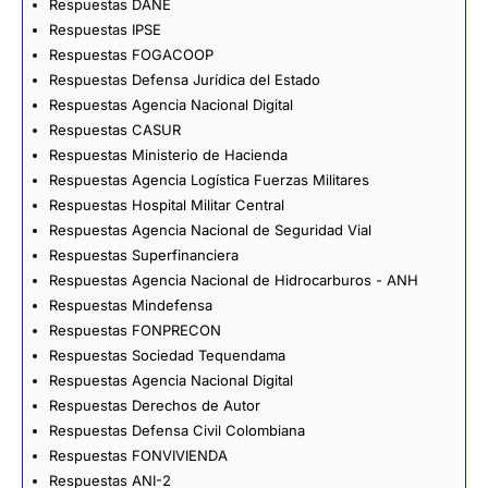
Respuestas DANE
Respuestas IPSE
Respuestas FOGACOOP
Respuestas Defensa Jurídica del Estado
Respuestas Agencia Nacional Digital
Respuestas CASUR
Respuestas Ministerio de Hacienda
Respuestas Agencia Logística Fuerzas Militares
Respuestas Hospital Militar Central
Respuestas Agencia Nacional de Seguridad Vial
Respuestas Superfinanciera
Respuestas Agencia Nacional de Hidrocarburos - ANH
Respuestas Mindefensa
Respuestas FONPRECON
Respuestas Sociedad Tequendama
Respuestas Agencia Nacional Digital
Respuestas Derechos de Autor
Respuestas Defensa Civil Colombiana
Respuestas FONVIVIENDA
Respuestas ANI-2