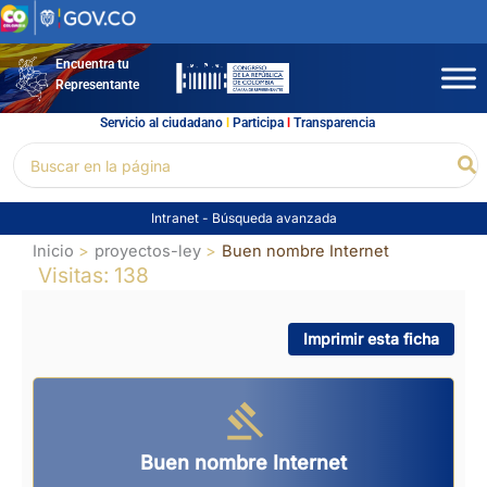
Ir
al
contenido
Encuentra tu
Representante
Servicio al ciudadano
l
Participa
l
Transparencia
Buscar
Bu
por:
Intranet
-
Búsqueda avanzada
Inicio
proyectos-ley
Buen nombre Internet
Visitas: 138
Imprimir esta ficha
Buen nombre Internet