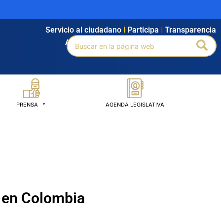
Servicio al ciudadano
l
Participa
l
Transparencia
Buscar
Bus
Agendamiento
l
Intranet
l
Búsqueda avanzada
por:
PRENSA
AGENDA LEGISLATIVA
d en Colombia