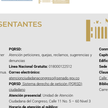
SENTANTES
PQRSD:
Conm
mer
Atención peticiones, quejas, reclamos, sugerencias y
Capit
denuncias
Edifi
Línea Nacional Gratuita:
018000122512
Sede 
inua.
Correo electrónico:
Claus
atencionciudadanacongreso@senado.gov.co
Calle
PQRSD
:
Sistema derecho de petición (PQRSD)
Bibli
ciudadano
Carre
Atención presencial
: Unidad de Atención
Ciudadana del Congreso, Calle 11 No. 5 – 60 Nivel 3
Horario de atención al público: