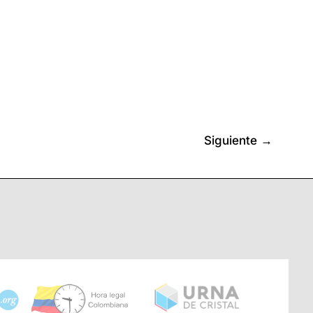
Siguiente
→