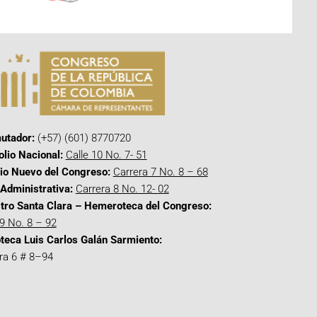
utador:
(+57) (601) 8770720
olio Nacional:
Calle 10 No. 7- 51
cio Nuevo del Congreso:
Carrera 7 No. 8 – 68
Administrativa:
Carrera 8 No. 12- 02
tro Santa Clara – Hemeroteca del Congreso:
 9 No. 8 – 92
oteca Luis Carlos Galán Sarmiento:
ra 6 # 8–94