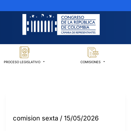
PROCESO LEGISLATIVO
COMISIONES
comision sexta
/
15/05/2026