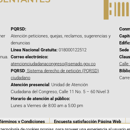
PQRSD:
Conm
mer
Atención peticiones, quejas, reclamos, sugerencias y
Capit
denuncias
Edifi
Línea Nacional Gratuita:
018000122512
Sede 
inua.
Correo electrónico:
Claus
atencionciudadanacongreso@senado.gov.co
Calle
PQRSD
:
Sistema derecho de petición (PQRSD)
Bibli
ciudadano
Carre
Atención presencial
: Unidad de Atención
Ciudadana del Congreso, Calle 11 No. 5 – 60 Nivel 3
Horario de atención al público:
Lunes a Viernes de 8:00 am a 5:00 pm
Términos y Condiciones
Encuesta satisfacción Página Web
a tecnología de cookies propias para proveer una experiencia al usuario 