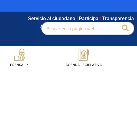
Servicio al ciudadano
l
Participa
l
Transparencia
Buscar
Bus
Agendamiento
l
Intranet
l
Búsqueda avanzada
por:
PRENSA
AGENDA LEGISLATIVA