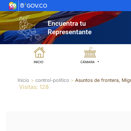
Ir
al
contenido
Encuentra tu
Representante
INICIO
CÁMARA
Inicio
control-politico
Asuntos de frontera, Mig
Visitas: 128