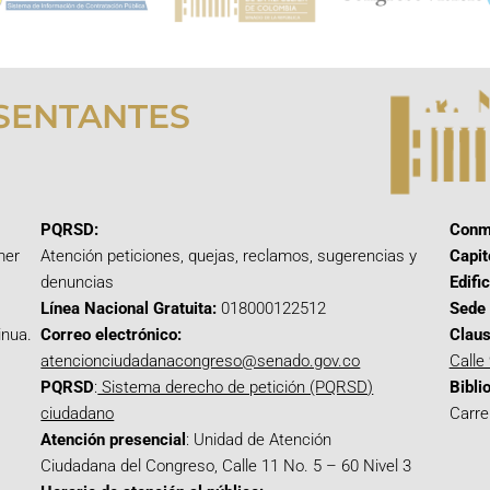
SENTANTES
PQRSD:
Conm
mer
Atención peticiones, quejas, reclamos, sugerencias y
Capit
denuncias
Edifi
Línea Nacional Gratuita:
018000122512
Sede 
inua.
Correo electrónico:
Claus
atencionciudadanacongreso@senado.gov.co
Calle
PQRSD
:
Sistema derecho de petición (PQRSD)
Bibli
ciudadano
Carre
Atención presencial
: Unidad de Atención
Ciudadana del Congreso, Calle 11 No. 5 – 60 Nivel 3