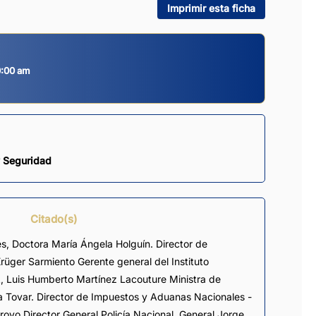
Imprimir esta ficha
0:00 am
y Seguridad
Citado(s)
es, Doctora María Ángela Holguín. Director de
rüger Sarmiento Gerente general del Instituto
, Luis Humberto Martínez Lacouture Ministra de
 Tovar. Director de Impuestos y Aduanas Nacionales -
oyo Director General Policía Nacional, General Jorge