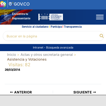
Ir
al
contenido
Encuentra tu
Representante
Servicio al ciudadano
l
Participa
l
Transparencia
Buscar
Bu
por:
Intranet
-
Búsqueda avanzada
Inicio
Actas y otros secretaria general
Asistencia y Votaciones
Visitas: 82
26/03/2014
ANTERIOR
SIGUIENTE