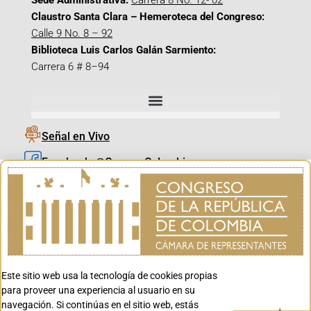
Sede Administrativa:
Carrera 8 No. 12- 02
Claustro Santa Clara – Hemeroteca del Congreso:
Calle 9 No. 8 – 92
Biblioteca Luis Carlos Galán Sarmiento:
Carrera 6 # 8–94
Señal en Vivo
Facebook_@CamaraColombia
Instagram_@CamaraColombia
X_@CamaraColombia
Youtube_@CamaraColombia
Tiktok_@CamaraColombia
Este sitio web usa la tecnología de cookies propias
Youtube_@CanalCongreso
para proveer una experiencia al usuario en su
navegación. Si continúas en el sitio web, estás