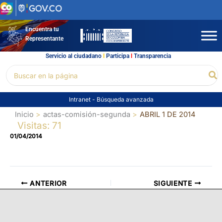
Ir
al
contenido
Encuentra tu
Representante
Servicio al ciudadano
l
Participa
l
Transparencia
Buscar
Bu
por:
Intranet
-
Búsqueda avanzada
Inicio
actas-comisión-segunda
ABRIL 1 DE 2014
Visitas: 71
01/04/2014
ANTERIOR
SIGUIENTE