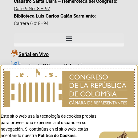
Claustro Santa Clara – Hemeroteca del Congreso:
Calle 9 No. 8 – 92
Biblioteca Luis Carlos Galán Sarmiento:
Carrera 6 # 8–94
Señal en Vivo
Facebook_@CamaraColombia
Instagram_@CamaraColombia
X_@CamaraColombia
Youtube_@CamaraColombia
Tiktok_@CamaraColombia
Este sitio web usa la tecnología de cookies propias
Youtube_@CanalCongreso
para proveer una experiencia al usuario en su
navegación. Si continúas en el sitio web, estás
aceptando nuestra
Política de Cookies.
Aceptar