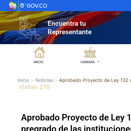
Ir
al
contenido
Encuentra tu
Representante
INICIO
CÁMARA
Inicio
Noticias
Aprobado Proyecto de Ley 132 de
Visitas: 270
Aprobado Proyecto de Ley 1
pregrado de las institucion