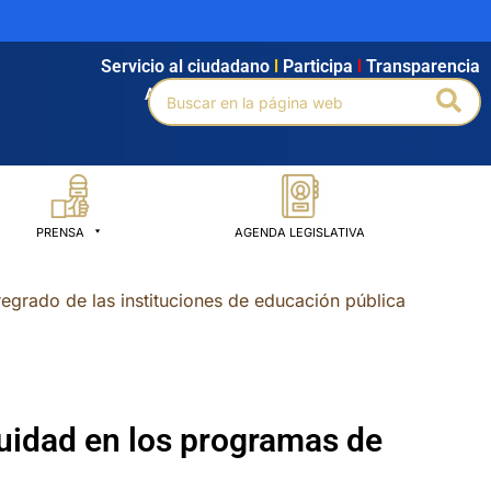
Servicio al ciudadano
l
Participa
l
Transparencia
Buscar
Bus
Agendamiento
l
Intranet
l
Búsqueda avanzada
por:
PRENSA
AGENDA LEGISLATIVA
grado de las instituciones de educación pública
uidad en los programas de