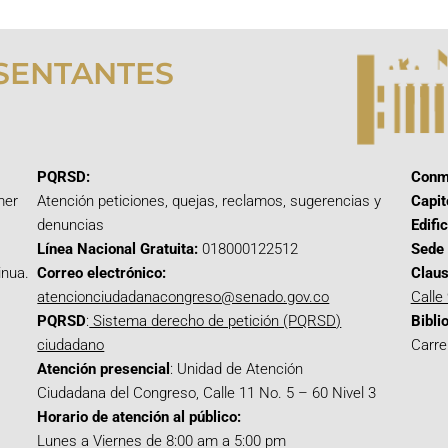
SENTANTES
PQRSD:
Conm
mer
Atención peticiones, quejas, reclamos, sugerencias y
Capit
denuncias
Edifi
Línea Nacional Gratuita:
018000122512
Sede 
inua.
Correo electrónico:
Claus
atencionciudadanacongreso@senado.gov.co
Calle
PQRSD
:
Sistema derecho de petición (PQRSD)
Bibli
ciudadano
Carre
Atención presencial
: Unidad de Atención
Ciudadana del Congreso, Calle 11 No. 5 – 60 Nivel 3
Horario de atención al público:
Lunes a Viernes de 8:00 am a 5:00 pm