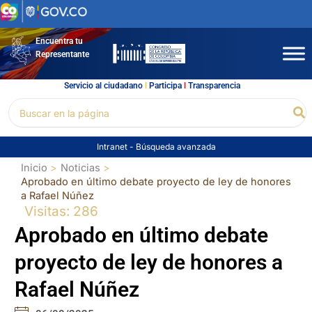
Ir
al
contenido
Encuentra tu
Representante
Servicio al ciudadano
l
Participa
l
Transparencia
Buscar
Bu
por:
Intranet
-
Búsqueda avanzada
Inicio
Noticias
Aprobado en último debate proyecto de ley de honores
a Rafael Núñez
Visitas: 286
Aprobado en último debate
proyecto de ley de honores a
Rafael Núñez