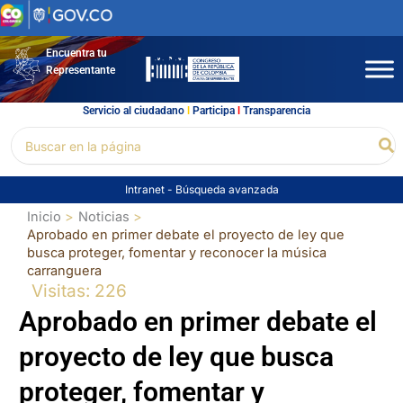
Ir
al
contenido
Encuentra tu
Representante
Servicio al ciudadano
l
Participa
l
Transparencia
Buscar
Bu
por:
Intranet
-
Búsqueda avanzada
Inicio
Noticias
Aprobado en primer debate el proyecto de ley que
busca proteger, fomentar y reconocer la música
carranguera
Visitas: 226
Aprobado en primer debate el
proyecto de ley que busca
proteger, fomentar y