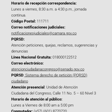
Horario de recepción correspondencia:
Lunes a viernes, 8:30 a.m. a 4:30 p.m., jornada
continua.
Código Postal:
111711
Correo notificaciones judiciales:
notificacionesjudiciales@camara.gov.co
PQRSD:
Atención peticiones, quejas, reclamos, sugerencias y
denuncias
Línea Nacional Gratuita:
018000122512
Correo electrónico:
atencionciudadanacongreso@senado.gov.co
PQRSD
:
Sistema derecho de petición (PQRSD)
ciudadano
Atención presencial
: Unidad de Atención
Ciudadana del Congreso, Calle 11 No. 5 – 60 Nivel 3
Horario de atención al público:
Lunes a Viernes de 8:00 am a 5:00 pm
Conmutador:
(+57) (601) 8770720