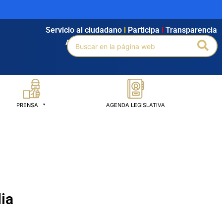
Servicio al ciudadano
l
Participa
l
Transparencia
Buscar
Bus
Agendamiento
l
Intranet
l
Búsqueda avanzada
por:
PRENSA
AGENDA LEGISLATIVA
ia