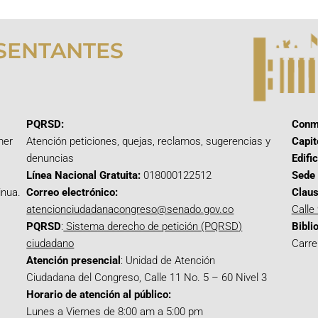
SENTANTES
PQRSD:
Conm
mer
Atención peticiones, quejas, reclamos, sugerencias y
Capit
denuncias
Edifi
Línea Nacional Gratuita:
018000122512
Sede 
inua.
Correo electrónico:
Claus
atencionciudadanacongreso@senado.gov.co
Calle
PQRSD
:
Sistema derecho de petición (PQRSD)
Bibli
ciudadano
Carre
Atención presencial
: Unidad de Atención
Ciudadana del Congreso, Calle 11 No. 5 – 60 Nivel 3
Horario de atención al público:
Lunes a Viernes de 8:00 am a 5:00 pm