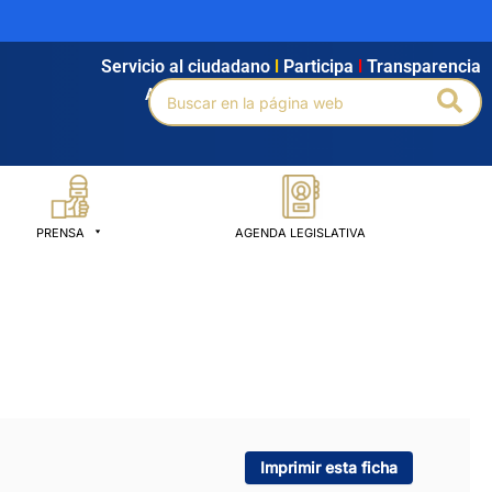
Servicio al ciudadano
l
Participa
l
Transparencia
Buscar
Bus
Agendamiento
l
Intranet
l
Búsqueda avanzada
por:
PRENSA
AGENDA LEGISLATIVA
Imprimir esta ficha