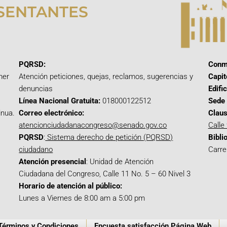
SENTANTES
PQRSD:
Conm
mer
Atención peticiones, quejas, reclamos, sugerencias y
Capit
denuncias
Edifi
Línea Nacional Gratuita:
018000122512
Sede 
inua.
Correo electrónico:
Claus
atencionciudadanacongreso@senado.gov.co
Calle
PQRSD
:
Sistema derecho de petición (PQRSD)
Bibli
ciudadano
Carre
Atención presencial
: Unidad de Atención
Ciudadana del Congreso, Calle 11 No. 5 – 60 Nivel 3
Horario de atención al público:
Lunes a Viernes de 8:00 am a 5:00 pm
Términos y Condiciones
Encuesta satisfacción Página Web