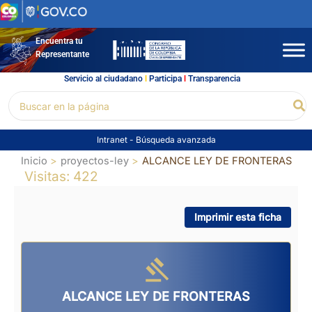
Ir
al
contenido
Encuentra tu
Representante
Servicio al ciudadano
l
Participa
l
Transparencia
Buscar
Bu
por:
Intranet
-
Búsqueda avanzada
Inicio
proyectos-ley
ALCANCE LEY DE FRONTERAS
Visitas: 422
Imprimir esta ficha
ALCANCE LEY DE FRONTERAS