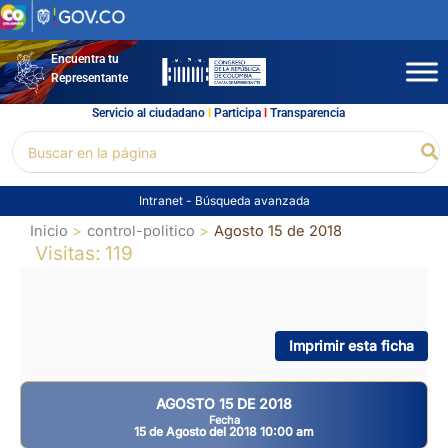
Ir
al
contenido
Encuentra tu
Representante
Servicio al ciudadano
l
Participa
l
Transparencia
Buscar
Bu
por:
Intranet
-
Búsqueda avanzada
Inicio
control-politico
Agosto 15 de 2018
Visitas: 119
Imprimir esta ficha
AGOSTO 15 DE 2018
Fecha
15 de Agosto del 2018 10:00 am