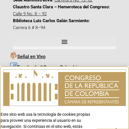
Sede Administrativa:
Carrera 8 No. 12- 02
Claustro Santa Clara – Hemeroteca del Congreso:
Calle 9 No. 8 – 92
Biblioteca Luis Carlos Galán Sarmiento:
Carrera 6 # 8–94
Señal en Vivo
Facebook_@CamaraColombia
Instagram_@CamaraColombia
X_@CamaraColombia
Youtube_@CamaraColombia
Tiktok_@CamaraColombia
Este sitio web usa la tecnología de cookies propias
Youtube_@CanalCongreso
para proveer una experiencia al usuario en su
navegación. Si continúas en el sitio web, estás