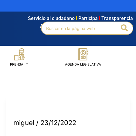
Servicio al ciudadano
l
Participa
l
Transparencia
Buscar
Bus
Agendamiento
l
Intranet
l
Búsqueda avanzada
por:
PRENSA
AGENDA LEGISLATIVA
miguel
/
23/12/2022