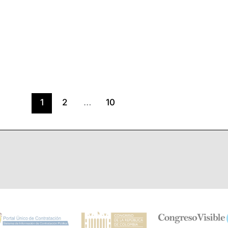
1
2
…
10