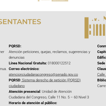
SENTANTES
PQRSD:
Conm
mer
Atención peticiones, quejas, reclamos, sugerencias y
Capit
denuncias
Edifi
Línea Nacional Gratuita:
018000122512
Sede 
inua.
Correo electrónico:
Claus
atencionciudadanacongreso@senado.gov.co
Calle
PQRSD
:
Sistema derecho de petición (PQRSD)
Bibli
ciudadano
Carre
Atención presencial
: Unidad de Atención
Ciudadana del Congreso, Calle 11 No. 5 – 60 Nivel 3
Horario de atención al público: