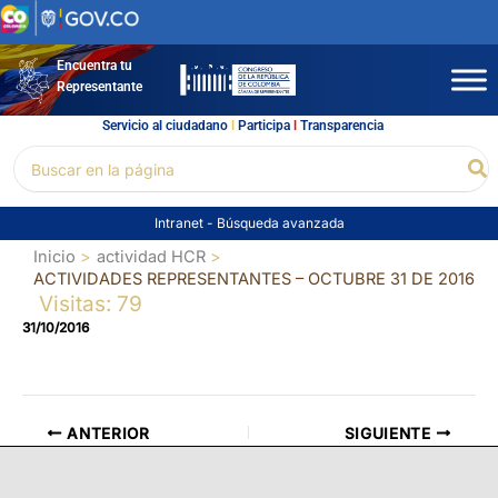
Ir
al
contenido
Encuentra tu
Representante
Servicio al ciudadano
l
Participa
l
Transparencia
Buscar
Bu
por:
Intranet
-
Búsqueda avanzada
Inicio
actividad HCR
ACTIVIDADES REPRESENTANTES – OCTUBRE 31 DE 2016
Visitas: 79
31/10/2016
ANTERIOR
SIGUIENTE