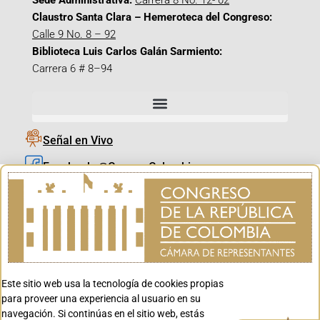
Sede Administrativa:
Carrera 8 No. 12- 02
Claustro Santa Clara – Hemeroteca del Congreso:
Calle 9 No. 8 – 92
Biblioteca Luis Carlos Galán Sarmiento:
Carrera 6 # 8–94
Señal en Vivo
Facebook_@CamaraColombia
Instagram_@CamaraColombia
X_@CamaraColombia
Youtube_@CamaraColombia
Tiktok_@CamaraColombia
Este sitio web usa la tecnología de cookies propias
Youtube_@CanalCongreso
para proveer una experiencia al usuario en su
navegación. Si continúas en el sitio web, estás