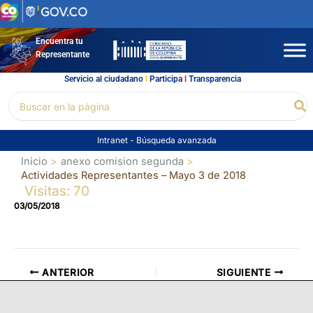
Ir
al
contenido
Encuentra tu
Representante
Servicio al ciudadano
l
Participa
l
Transparencia
Buscar
Bu
por:
Intranet
-
Búsqueda avanzada
Inicio
anexo comision segunda
Actividades Representantes – Mayo 3 de 2018
Visitas: 70
03/05/2018
ANTERIOR
SIGUIENTE