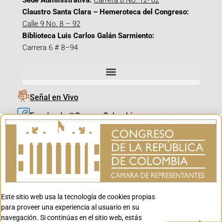
Sede Administrativa:
Carrera 8 No. 12- 02
Claustro Santa Clara – Hemeroteca del Congreso:
Calle 9 No. 8 – 92
Biblioteca Luis Carlos Galán Sarmiento:
Carrera 6 # 8–94
Señal en Vivo
Facebook_@CamaraColombia
Instagram_@CamaraColombia
X_@CamaraColombia
Youtube_@CamaraColombia
Tiktok_@CamaraColombia
Este sitio web usa la tecnología de cookies propias
Youtube_@CanalCongreso
para proveer una experiencia al usuario en su
navegación. Si continúas en el sitio web, estás