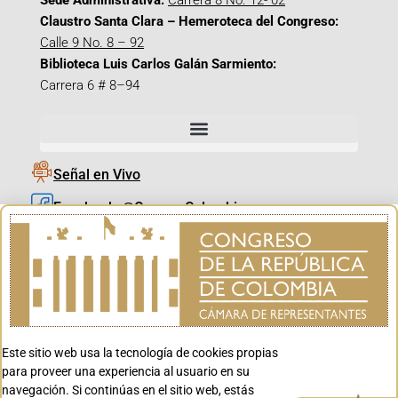
Sede Administrativa:
Carrera 8 No. 12- 02
Claustro Santa Clara – Hemeroteca del Congreso:
Calle 9 No. 8 – 92
Biblioteca Luis Carlos Galán Sarmiento:
Carrera 6 # 8–94
Señal en Vivo
Facebook_@CamaraColombia
Instagram_@CamaraColombia
X_@CamaraColombia
Youtube_@CamaraColombia
Tiktok_@CamaraColombia
Este sitio web usa la tecnología de cookies propias
Youtube_@CanalCongreso
para proveer una experiencia al usuario en su
navegación. Si continúas en el sitio web, estás