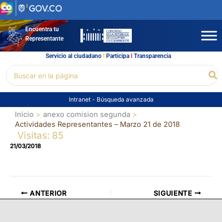
Ir
al
contenido
Encuentra tu
Representante
Servicio al ciudadano
l
Participa
l
Transparencia
Buscar
Bu
por:
Intranet
-
Búsqueda avanzada
Inicio
anexo comision segunda
Actividades Representantes – Marzo 21 de 2018
Visitas: 85
21/03/2018
ANTERIOR
SIGUIENTE