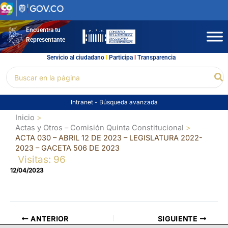
Ir
al
contenido
Encuentra tu
Representante
Servicio al ciudadano
l
Participa
l
Transparencia
Buscar
Bu
por:
Intranet
-
Búsqueda avanzada
Inicio
Actas y Otros – Comisión Quinta Constitucional
ACTA 030 – ABRIL 12 DE 2023 – LEGISLATURA 2022-
2023 – GACETA 506 DE 2023
Visitas: 96
12/04/2023
ANTERIOR
SIGUIENTE