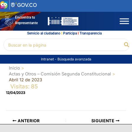
Ir
al
contenido
Encuentra tu
Representante
Servicio al ciudadano
l
Participa
l
Transparencia
Buscar
Bu
por:
Intranet
-
Búsqueda avanzada
Inicio
Actas y Otros – Comisión Segunda Constitucional
Abril 12 de 2023
Visitas: 85
12/04/2023
ANTERIOR
SIGUIENTE