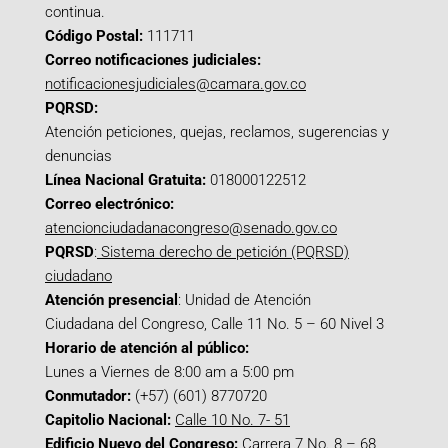
continua.
Código Postal:
111711
Correo notificaciones judiciales:
notificacionesjudiciales@camara.gov.co
PQRSD:
Atención peticiones, quejas, reclamos, sugerencias y
denuncias
Línea Nacional Gratuita:
018000122512
Correo electrónico:
atencionciudadanacongreso@senado.gov.co
PQRSD
:
Sistema derecho de petición (PQRSD)
ciudadano
Atención presencial
: Unidad de Atención
Ciudadana del Congreso, Calle 11 No. 5 – 60 Nivel 3
Horario de atención al público:
Lunes a Viernes de 8:00 am a 5:00 pm
Conmutador:
(+57) (601) 8770720
Capitolio Nacional:
Calle 10 No. 7- 51
Edificio Nuevo del Congreso:
Carrera 7 No. 8 – 68