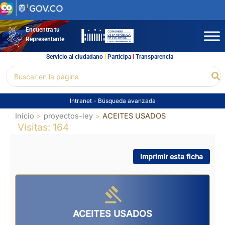
Ir
al
contenido
Encuentra tu
Representante
Servicio al ciudadano
l
Participa
l
Transparencia
Buscar
Bu
por:
Intranet
-
Búsqueda avanzada
Inicio
proyectos-ley
ACEITES USADOS
Visitas: 164
Imprimir esta ficha
ACEITES USADOS