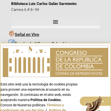
Biblioteca Luis Carlos Galán Sarmiento:
Carrera 6 # 8–94
Señal en Vivo
Facebook_@CamaraColombia
Instagram_@CamaraColombia
X_@CamaraColombia
Youtube_@CamaraColombia
Tiktok_@CamaraColombia
Este sitio web usa la tecnología de cookies propias
Youtube_@CanalCongreso
para proveer una experiencia al usuario en su
navegación. Si continúas en el sitio web, estás
aceptando nuestra
Política de Cookies.
Aceptar
Conoce de Nuestras políticas:
Términos y
condiciones de uso del sitio
/
Política de