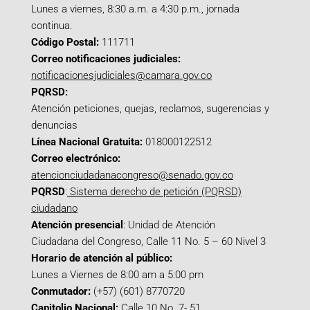
Lunes a viernes, 8:30 a.m. a 4:30 p.m., jornada
continua.
Código Postal:
111711
Correo notificaciones judiciales:
notificacionesjudiciales@camara.gov.co
PQRSD:
Atención peticiones, quejas, reclamos, sugerencias y
denuncias
Línea Nacional Gratuita:
018000122512
Correo electrónico:
atencionciudadanacongreso@senado.gov.co
PQRSD
:
Sistema derecho de petición (PQRSD)
ciudadano
Atención presencial
: Unidad de Atención
Ciudadana del Congreso, Calle 11 No. 5 – 60 Nivel 3
Horario de atención al público:
Lunes a Viernes de 8:00 am a 5:00 pm
Conmutador:
(+57) (601) 8770720
Capitolio Nacional:
Calle 10 No. 7- 51