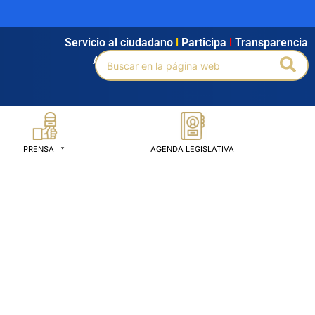
Servicio al ciudadano
l
Participa
l
Transparencia
Buscar
Bus
Agendamiento
l
Intranet
l
Búsqueda avanzada
por:
PRENSA
AGENDA LEGISLATIVA