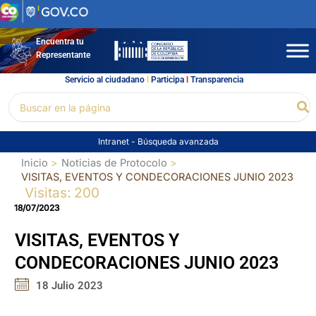
Ir
al
contenido
Encuentra tu
Representante
Servicio al ciudadano
l
Participa
l
Transparencia
Buscar
Bu
por:
Intranet
-
Búsqueda avanzada
Inicio
Noticias de Protocolo
VISITAS, EVENTOS Y CONDECORACIONES JUNIO 2023
Visitas: 200
18/07/2023
VISITAS, EVENTOS Y
CONDECORACIONES JUNIO 2023
18 Julio 2023