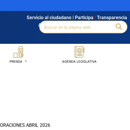
Servicio al ciudadano
l
Participa
l
Transparencia
Buscar
Bus
Agendamiento
l
Intranet
l
Búsqueda avanzada
por:
PRENSA
AGENDA LEGISLATIVA
CORACIONES ABRIL 2026