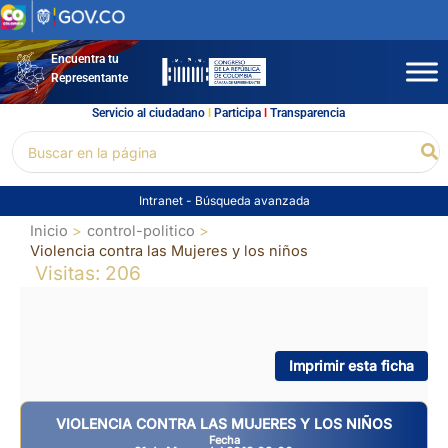
Ir
al
contenido
Encuentra tu
Representante
Servicio al ciudadano
l
Participa
l
Transparencia
Buscar
Bu
por:
Intranet
-
Búsqueda avanzada
Inicio
control-politico
Violencia contra las Mujeres y los niños
Visitas: 206
Imprimir esta ficha
VIOLENCIA CONTRA LAS MUJERES Y LOS NIÑOS
Fecha