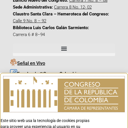
Edificio Nuevo del Congreso:
Carrera 7 No. 8 – 68
Sede Administrativa:
Carrera 8 No. 12- 02
Claustro Santa Clara – Hemeroteca del Congreso:
Calle 9 No. 8 – 92
Biblioteca Luis Carlos Galán Sarmiento:
Carrera 6 # 8–94
Señal en Vivo
Facebook_@CamaraColombia
Instagram_@CamaraColombia
X_@CamaraColombia
Youtube_@CamaraColombia
Tiktok_@CamaraColombia
Este sitio web usa la tecnología de cookies propias
Youtube_@CanalCongreso
para proveer una experiencia al usuario en su