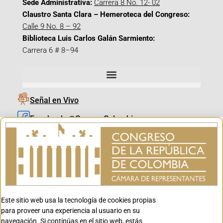
Sede Administrativa:
Carrera 8 No. 12- 02
Claustro Santa Clara – Hemeroteca del Congreso:
Calle 9 No. 8 – 92
Biblioteca Luis Carlos Galán Sarmiento:
Carrera 6 # 8–94
Señal en Vivo
Facebook_@CamaraColombia
Instagram_@CamaraColombia
X_@CamaraColombia
Youtube_@CamaraColombia
Tiktok_@CamaraColombia
Este sitio web usa la tecnología de cookies propias
Youtube_@CanalCongreso
para proveer una experiencia al usuario en su
navegación. Si continúas en el sitio web, estás