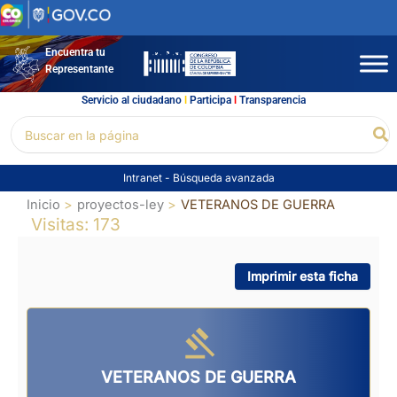
Ir
al
contenido
Encuentra tu
Representante
Servicio al ciudadano
l
Participa
l
Transparencia
Buscar
Bu
por:
Intranet
-
Búsqueda avanzada
Inicio
proyectos-ley
VETERANOS DE GUERRA
Visitas: 173
Imprimir esta ficha
VETERANOS DE GUERRA