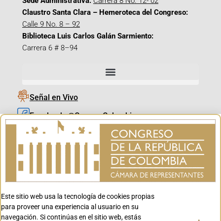
Sede Administrativa:
Carrera 8 No. 12- 02
Claustro Santa Clara – Hemeroteca del Congreso:
Calle 9 No. 8 – 92
Biblioteca Luis Carlos Galán Sarmiento:
Carrera 6 # 8–94
Señal en Vivo
Facebook_@CamaraColombia
Instagram_@CamaraColombia
X_@CamaraColombia
Youtube_@CamaraColombia
Tiktok_@CamaraColombia
Este sitio web usa la tecnología de cookies propias
Youtube_@CanalCongreso
para proveer una experiencia al usuario en su
navegación. Si continúas en el sitio web, estás