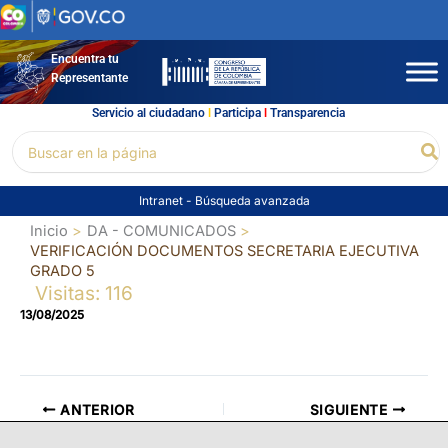
Ir
al
contenido
Encuentra tu
Representante
Servicio al ciudadano
l
Participa
l
Transparencia
Buscar
Bu
por:
Intranet
-
Búsqueda avanzada
Inicio
DA - COMUNICADOS
VERIFICACIÓN DOCUMENTOS SECRETARIA EJECUTIVA
GRADO 5
Visitas: 116
13/08/2025
ANTERIOR
SIGUIENTE