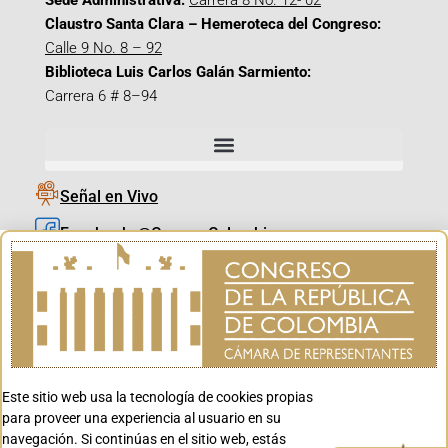
Sede Administrativa:
Carrera 8 No. 12- 02
Claustro Santa Clara – Hemeroteca del Congreso:
Calle 9 No. 8 – 92
Biblioteca Luis Carlos Galán Sarmiento:
Carrera 6 # 8–94
Señal en Vivo
Facebook_@CamaraColombia
Instagram_@CamaraColombia
X_@CamaraColombia
Youtube_@CamaraColombia
Tiktok_@CamaraColombia
Este sitio web usa la tecnología de cookies propias
Youtube_@CanalCongreso
para proveer una experiencia al usuario en su
navegación. Si continúas en el sitio web, estás