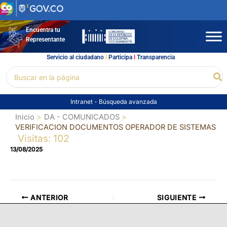
Ir
al
contenido
Encuentra tu
Representante
Servicio al ciudadano
l
Participa
l
Transparencia
Buscar
Bu
por:
Intranet
-
Búsqueda avanzada
Inicio
DA - COMUNICADOS
VERIFICACION DOCUMENTOS OPERADOR DE SISTEMAS
Visitas: 102
13/08/2025
ANTERIOR
SIGUIENTE