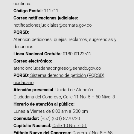
continua.
Código Postal:
111711
Correo notificaciones judiciales:
notificacionesjudiciales@camara.gov.co
PQRSD:
Atención peticiones, quejas, reclamos, sugerencias y
denuncias
Línea Nacional Gratuita:
018000122512
Correo electrónico:
atencionciudadanacongreso@senado.gov.co
PQRSD
:
Sistema derecho de petición (PQRSD)
ciudadano
Atención presencial
: Unidad de Atención
Ciudadana del Congreso, Calle 11 No. 5 – 60 Nivel 3
Horario de atención al público:
Lunes a Viernes de 8:00 am a 5:00 pm
Conmutador:
(+57) (601) 8770720
Capitolio Nacional:
Calle 10 No. 7- 51
Edificio Nuevo del Congreso:
Carrera 7 No. 8 – 68