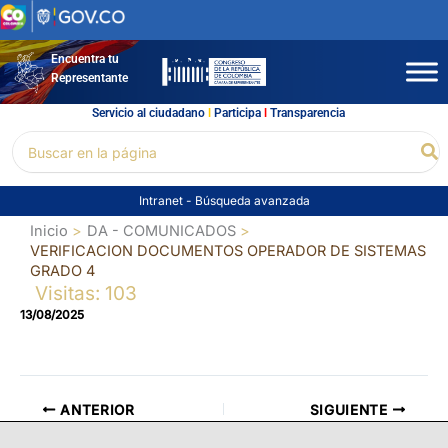
Ir
al
contenido
Encuentra tu
Representante
Servicio al ciudadano
l
Participa
l
Transparencia
Buscar
Bu
por:
Intranet
-
Búsqueda avanzada
Inicio
DA - COMUNICADOS
VERIFICACION DOCUMENTOS OPERADOR DE SISTEMAS
GRADO 4
Visitas: 103
13/08/2025
ANTERIOR
SIGUIENTE