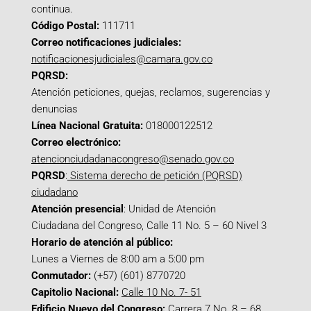
continua.
Código Postal:
111711
Correo notificaciones judiciales:
notificacionesjudiciales@camara.gov.co
PQRSD:
Atención peticiones, quejas, reclamos, sugerencias y
denuncias
Línea Nacional Gratuita:
018000122512
Correo electrónico:
atencionciudadanacongreso@senado.gov.co
PQRSD
:
Sistema derecho de petición (PQRSD)
ciudadano
Atención presencial
: Unidad de Atención
Ciudadana del Congreso, Calle 11 No. 5 – 60 Nivel 3
Horario de atención al público:
Lunes a Viernes de 8:00 am a 5:00 pm
Conmutador:
(+57) (601) 8770720
Capitolio Nacional:
Calle 10 No. 7- 51
Edificio Nuevo del Congreso:
Carrera 7 No. 8 – 68