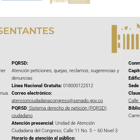
SENTANTES
PQRSD:
Conm
mer
Atención peticiones, quejas, reclamos, sugerencias y
Capit
denuncias
Edifi
Línea Nacional Gratuita:
018000122512
Sede 
inua.
Correo electrónico:
Claus
atencionciudadanacongreso@senado.gov.co
Calle
PQRSD
:
Sistema derecho de petición (PQRSD)
Bibli
ciudadano
Carre
Atención presencial
: Unidad de Atención
Ciudadana del Congreso, Calle 11 No. 5 – 60 Nivel 3
Horario de atención al público: