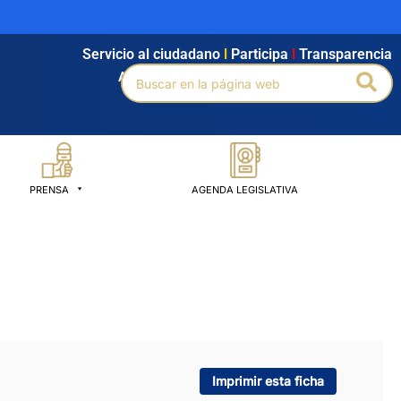
Servicio al ciudadano
l
Participa
l
Transparencia
Buscar
Bus
Agendamiento
l
Intranet
l
Búsqueda avanzada
por:
PRENSA
AGENDA LEGISLATIVA
Imprimir esta ficha