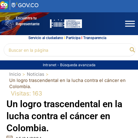
Ir
al
contenido
Encuentra tu
Representante
Servicio al ciudadano
l
Participa
l
Transparencia
Buscar
Bu
por:
Intranet
-
Búsqueda avanzada
Inicio
Noticias
Un logro trascendental en la lucha contra el cáncer en
Colombia.
Visitas: 163
Un logro trascendental en la
lucha contra el cáncer en
Colombia.