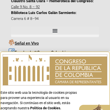
Claustro Santa Clara – Hemeroteca del Congreso:
Calle 9 No. 8 – 92
Biblioteca Luis Carlos Galán Sarmiento:
Carrera 6 # 8–94
Señal en Vivo
Facebook_@CamaraColombia
Instagram_@CamaraColombia
X_@CamaraColombia
Youtube_@CamaraColombia
Tiktok_@CamaraColombia
Este sitio web usa la tecnología de cookies propias
Youtube_@CanalCongreso
para proveer una experiencia al usuario en su
navegación. Si continúas en el sitio web, estás
aceptando nuestra
Política de Cookies.
Aceptar