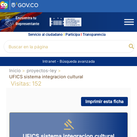
Ir
al
contenido
Encuentra tu
Representante
Servicio al ciudadano
l
Participa
l
Transparencia
Buscar
Bu
por:
Intranet
-
Búsqueda avanzada
Inicio
proyectos-ley
UFICS sistema integracion cultural
Visitas: 152
Imprimir esta ficha
UFICS sistema integracion cultural