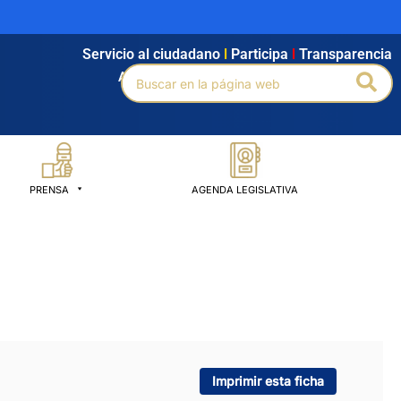
Servicio al ciudadano
l
Participa
l
Transparencia
Buscar
Bus
Agendamiento
l
Intranet
l
Búsqueda avanzada
por:
PRENSA
AGENDA LEGISLATIVA
Imprimir esta ficha