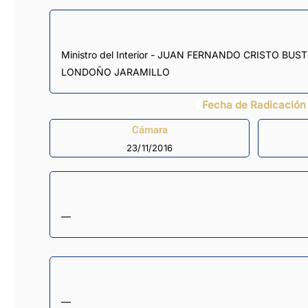
Ministro del Interior - JUAN FERNANDO CRISTO BUSTOS, Viceministra de Relaciones Exteriores Encargada de las Funciones del Despacho de la Ministra de Rela - PATTI
LONDOÑO JARAMILLO
Fecha de Radicación
Cámara
23/11/2016
—
—