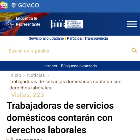
Ir
al
contenido
Encuentra tu
Representante
Servicio al ciudadano
l
Participa
l
Transparencia
Buscar
Bu
por:
Intranet
-
Búsqueda avanzada
Inicio
Noticias
Trabajadoras de servicios domésticos contarán con
derechos laborales
Visitas: 223
Trabajadoras de servicios
domésticos contarán con
derechos laborales