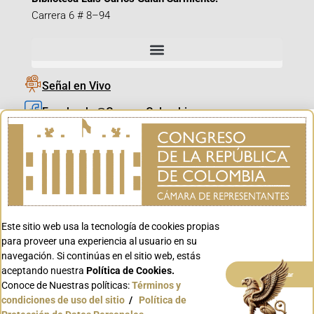
Carrera 6 # 8–94
Señal en Vivo
Facebook_@CamaraColombia
Instagram_@CamaraColombia
X_@CamaraColombia
Youtube_@CamaraColombia
Tiktok_@CamaraColombia
Este sitio web usa la tecnología de cookies propias
Youtube_@CanalCongreso
para proveer una experiencia al usuario en su
navegación. Si continúas en el sitio web, estás
aceptando nuestra
Política de Cookies.
Aceptar
Conoce de Nuestras políticas:
Términos y
condiciones de uso del sitio
/
Política de
Conoce GOV.CO