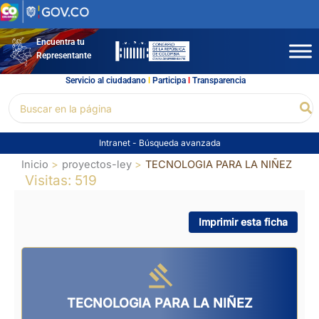
Ir
al
contenido
Encuentra tu
Representante
Servicio al ciudadano
l
Participa
l
Transparencia
Buscar
Bu
por:
Intranet
-
Búsqueda avanzada
Inicio
proyectos-ley
TECNOLOGIA PARA LA NIÑEZ
Visitas: 519
Imprimir esta ficha
TECNOLOGIA PARA LA NIÑEZ