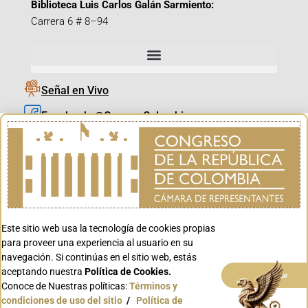
Biblioteca Luis Carlos Galán Sarmiento:
Carrera 6 # 8–94
Señal en Vivo
Facebook_@CamaraColombia
Instagram_@CamaraColombia
X_@CamaraColombia
Youtube_@CamaraColombia
Tiktok_@CamaraColombia
Este sitio web usa la tecnología de cookies propias
Youtube_@CanalCongreso
para proveer una experiencia al usuario en su
navegación. Si continúas en el sitio web, estás
aceptando nuestra
Política de Cookies.
Aceptar
Conoce de Nuestras políticas:
Términos y
condiciones de uso del sitio
/
Política de
Conoce GOV.CO