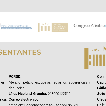
SENTANTES
PQRSD:
Conm
mer
Atención peticiones, quejas, reclamos, sugerencias y
Capit
denuncias
Edifi
Línea Nacional Gratuita:
018000122512
Sede 
inua.
Correo electrónico:
Claus
atencionciudadanacongreso@senado.gov.co
Calle