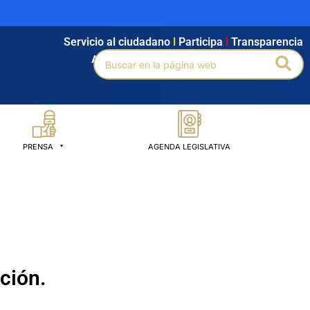
Servicio al ciudadano
l
Participa
l
Transparencia
Buscar
Bus
Agendamiento
l
Intranet
l
Búsqueda avanzada
por:
PRENSA
AGENDA LEGISLATIVA
ación.