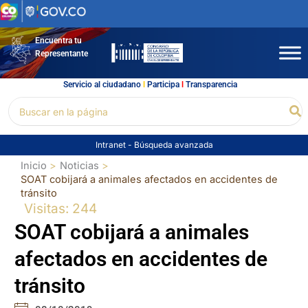
Ir
al
contenido
Encuentra tu
Representante
Servicio al ciudadano
l
Participa
l
Transparencia
Buscar
Bu
por:
Intranet
-
Búsqueda avanzada
Inicio
Noticias
SOAT cobijará a animales afectados en accidentes de
tránsito
Visitas: 244
SOAT cobijará a animales
afectados en accidentes de
tránsito