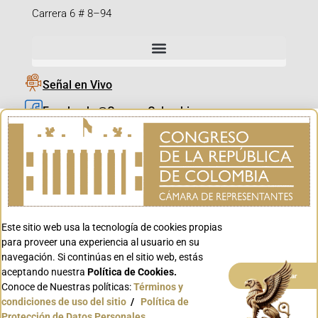
Carrera 6 # 8–94
Señal en Vivo
Facebook_@CamaraColombia
Instagram_@CamaraColombia
X_@CamaraColombia
Youtube_@CamaraColombia
Tiktok_@CamaraColombia
Este sitio web usa la tecnología de cookies propias
Youtube_@CanalCongreso
para proveer una experiencia al usuario en su
navegación. Si continúas en el sitio web, estás
aceptando nuestra
Política de Cookies.
Aceptar
Conoce de Nuestras políticas:
Términos y
condiciones de uso del sitio
/
Política de
Conoce GOV.CO
Protección de Datos Personales