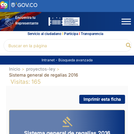
Ir
al
contenido
Encuentra tu
Representante
Servicio al ciudadano
l
Participa
l
Transparencia
Buscar
Bu
por:
Intranet
-
Búsqueda avanzada
Inicio
proyectos-ley
Sistema general de regalías 2016
Visitas: 165
Imprimir esta ficha
Sistema general de regalías 2016